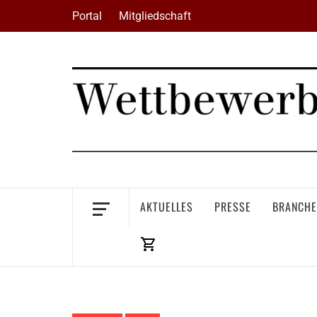
Skip
Portal
Mitgliedschaft
to
content
AKTUELLES
PRESSE
BRANCHE