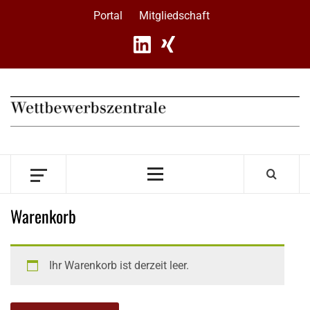
Skip
Portal
Mitgliedschaft
to
content
Primary
Menu
Warenkorb
Ihr Warenkorb ist derzeit leer.