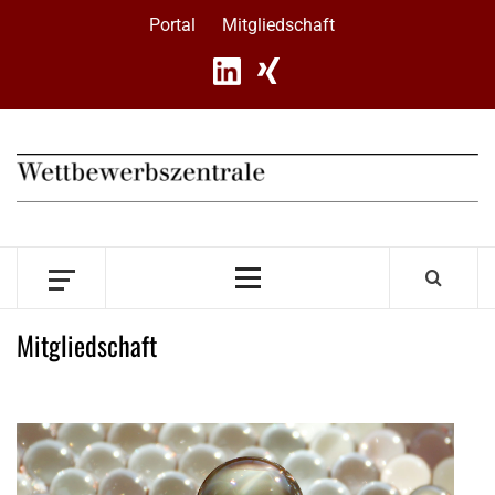
Skip
Portal
Mitgliedschaft
to
content
Primary
Menu
Mitgliedschaft