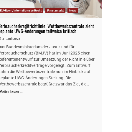
EU-Recht/Internationales Recht
Finanzmarkt
News
Verbraucherkreditrichtlinie: Wettbewerbszentrale sieht
geplante UWG-Änderungen teilweise kritisch
31. Juli 2025
Das Bundesministerium der Justiz und für
Verbraucherschutz (BMJV) hat im Juni 2025 einen
Referentenentwurf zur Umsetzung der Richtlinie über
Verbraucherkreditverträge vorgelegt. Zum Entwurf
nahm die Wettbewerbszentrale nun im Hinblick auf
geplante UWG-Änderungen Stellung. Die
Wettbewerbszentrale begrüßte zwar das Ziel, die…
Weiterlesen …