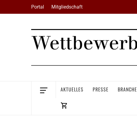
Skip
Portal
Mitgliedschaft
to
content
AKTUELLES
PRESSE
BRANCHE