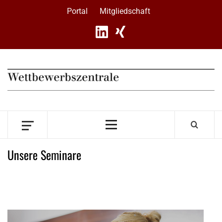
Skip
Portal
Mitgliedschaft
to
content
Primary
Menu
Unsere Seminare