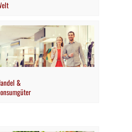
elt
andel &
onsumgüter