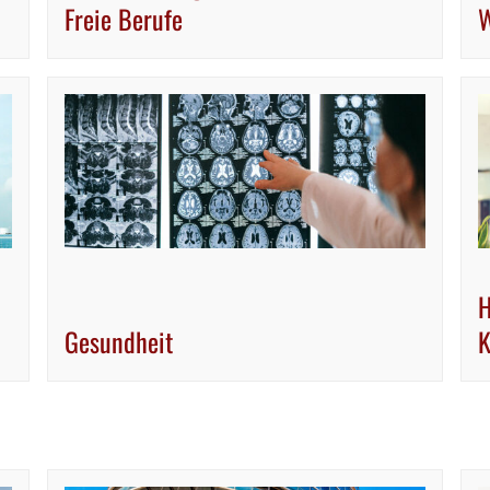
Freie Berufe
W
H
Gesundheit
K