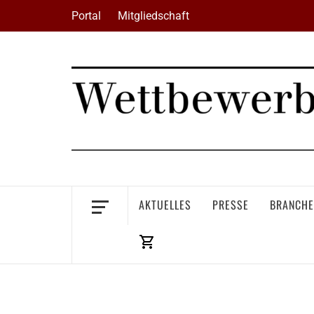
Skip
Portal
Mitgliedschaft
to
content
AKTUELLES
PRESSE
BRANCHE