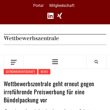
Skip
Portal
Mitgliedschaft
to
content
Primary
Menu
GETRÄNKEWIRTSCHAFT
NEWS
Wettbewerbszentrale geht erneut gegen
irreführende Preiswerbung für eine
Bündelpackung vor