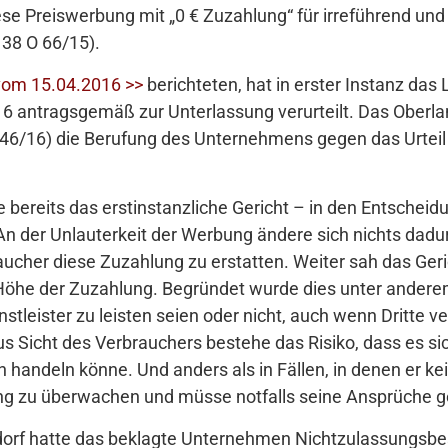
ese Preiswerbung mit „0 € Zuzahlung“ für irreführend und
 38 O 66/15).
om 15.04.2016 >>
berichteten, hat in erster Instanz das
16 antragsgemäß zur Unterlassung verurteilt. Das Oberla
U 46/16) die Berufung des Unternehmens gegen das Urteil
 bereits das erstinstanzliche Gericht – in den Entschei
n der Unlauterkeit der Werbung ändere sich nichts dadurc
ucher diese Zuzahlung zu erstatten. Weiter sah das Geric
 Höhe der Zuzahlung. Begründet wurde dies unter andere
tleister zu leisten seien oder nicht, auch wenn Dritte 
s Sicht des Verbrauchers bestehe das Risiko, dass es sic
andeln könne. Und anders als in Fällen, in denen er kei
ng zu überwachen und müsse notfalls seine Ansprüche ge
ldorf hatte das beklagte Unternehmen Nichtzulassungsb