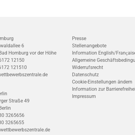
mburg
Presse
waldallee 6
Stellenangebote
Bad Homburg vor der Höhe
Information English/Franҫais
6172 12150
Allgemeine Geschäftsbeding
6172 121510
Widerrufsrecht
ettbewerbszentrale.de
Datenschutz
Cookie-Einstellungen ändern
Information zur Barrierefreihe
rlin
Impressum
ger Straße 49
erlin
30 3265656
30 3265655
wettbewerbszentrale.de