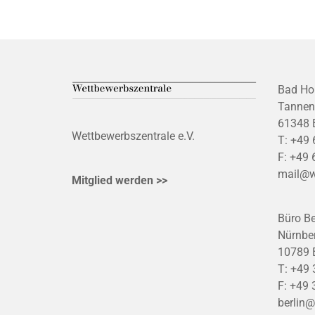
Bad Ho
Tannen
61348 
Wettbewerbszentrale e.V.
T:
+49 
F:
+49 
mail@w
Mitglied werden >>
Büro Be
Nürnber
10789 B
T:
+49 
F:
+49 
berlin@