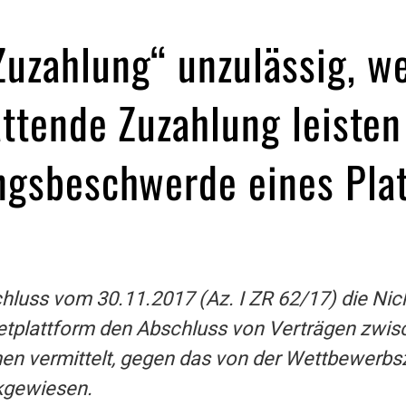
Zuzahlung“ unzulässig, w
tattende Zuzahlung leist
ngsbeschwerde eines Pla
chluss vom 30.11.2017 (Az. I ZR 62/17) die N
netplattform den Abschluss von Verträgen zwi
n vermittelt, gegen das von der Wettbewerbsze
ckgewiesen.