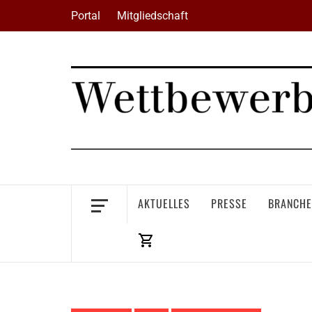
Skip
Portal
Mitgliedschaft
to
content
AKTUELLES
PRESSE
BRANCHE