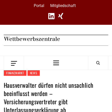
Skip
Portal
Mitgliedschaft
to
content
Primary
Menu
FINANZMARKT
NEWS
Hausverwalter dürfen nicht unsachlich
beeinflusst werden –
Versicherungsvertreter gibt
Unterlassungserklärung ab