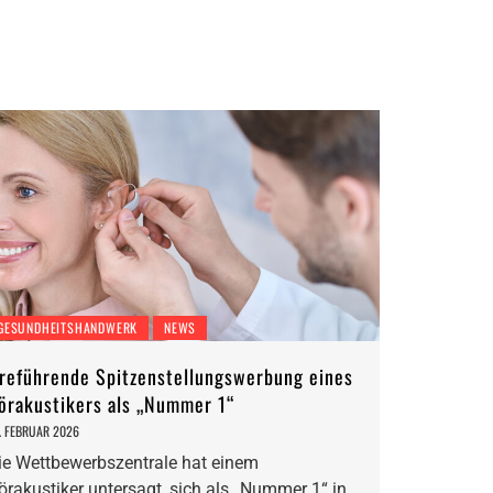
GESUNDHEITSHANDWERK
NEWS
rreführende Spitzenstellungswerbung eines
örakustikers als „Nummer 1“
. FEBRUAR 2026
ie Wettbewerbszentrale hat einem
örakustiker untersagt, sich als „Nummer 1“ in