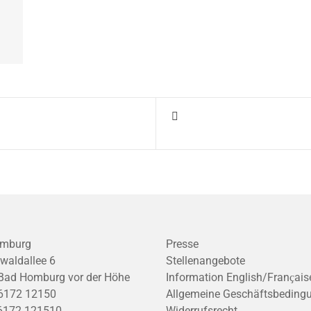
mburg
Presse
waldallee 6
Stellenangebote
Bad Homburg vor der Höhe
Information English/Franҫais
6172 12150
Allgemeine Geschäftsbeding
6172 121510
Widerrufsrecht