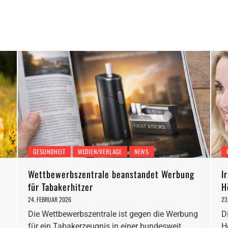
GESUNDHEIT
MEDIEN/VERLAGE
NEWS
Wettbewerbszentrale beanstandet Werbung
I
für Tabakerhitzer
H
24. FEBRUAR 2026
23
Die Wettbewerbszentrale ist gegen die Werbung
D
für ein Tabakerzeugnis in einer bundesweit
H