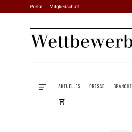
Skip
Portal
Mitgliedschaft
to
content
AKTUELLES
PRESSE
BRANCHE