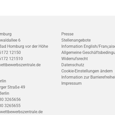
mburg
Presse
waldallee 6
Stellenangebote
Bad Homburg vor der Höhe
Information English/Franҫais
6172 12150
Allgemeine Geschäftsbeding
6172 121510
Widerrufsrecht
ettbewerbszentrale.de
Datenschutz
Cookie-Einstellungen ändern
Information zur Barrierefreihe
rlin
Impressum
ger Straße 49
erlin
30 3265656
30 3265655
wettbewerbszentrale.de