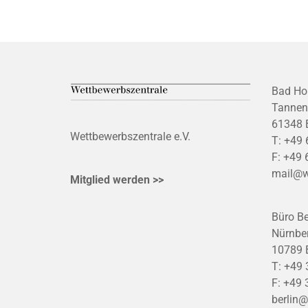
Bad Ho
Tannen
61348 
Wettbewerbszentrale e.V.
T:
+49 
F:
+49 
mail@w
Mitglied werden >>
Büro Be
Nürnber
10789 B
T:
+49 
F:
+49 
berlin@