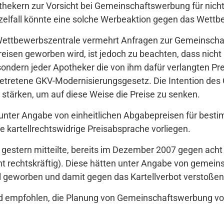
thekern zur Vorsicht bei Gemeinschaftswerbung für nich
zelfall könnte eine solche Werbeaktion gegen das Wett
er Wettbewerbszentrale vermehrt Anfragen zur Gemeinsch
isen geworben wird, ist jedoch zu beachten, dass nicht r
 sondern jeder Apotheker die von ihm dafür verlangten P
 getretene GKV-Modernisierungsgesetz. Die Intention des
stärken, um auf diese Weise die Preise zu senken.
nter Angabe von einheitlichen Abgabepreisen für besti
kartellrechtswidrige Preisabsprache vorliegen.
s gestern mitteilte, bereits im Dezember 2007 gegen ac
cht rechtskräftig). Diese hätten unter Angabe von gemei
tel geworben und damit gegen das Kartellverbot verstoßen
d empfohlen, die Planung von Gemeinschaftswerbung vo