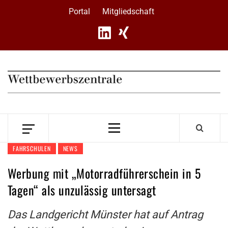
Skip
Portal
Mitgliedschaft
to
content
Primary
Menu
FAHRSCHULEN
NEWS
Werbung mit „Motorradführerschein in 5
Tagen“ als unzulässig untersagt
Das Landgericht Münster hat auf Antrag