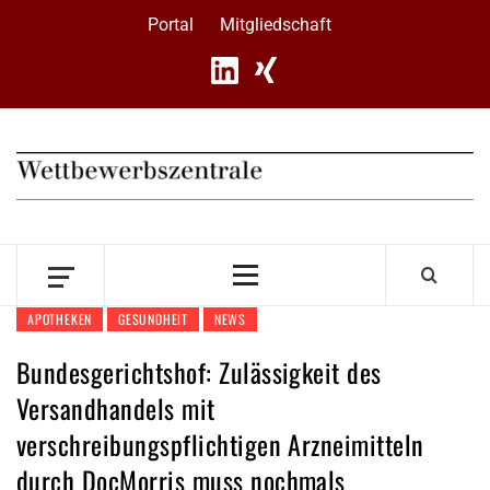
Skip
Portal
Mitgliedschaft
to
content
Primary
Menu
APOTHEKEN
GESUNDHEIT
NEWS
Bundesgerichtshof: Zulässigkeit des
Versandhandels mit
verschreibungspflichtigen Arzneimitteln
durch DocMorris muss nochmals