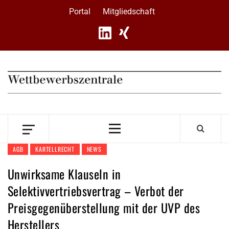
Skip
Portal
Mitgliedschaft
to
content
Primary
Menu
AGB
KARTELLRECHT
NEWS
Unwirksame Klauseln in
Selektivvertriebsvertrag – Verbot der
Preisgegenüberstellung mit der UVP des
Herstellers