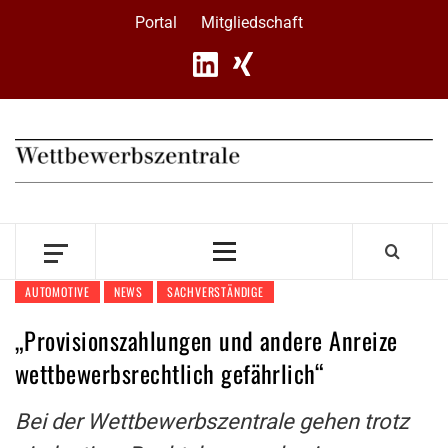
Skip
Portal
Mitgliedschaft
to
content
Primary
Menu
AUTOMOTIVE
NEWS
SACHVERSTÄNDIGE
„Provisionszahlungen und andere Anreize
wettbewerbsrechtlich gefährlich“
Bei der Wettbewerbszentrale gehen trotz