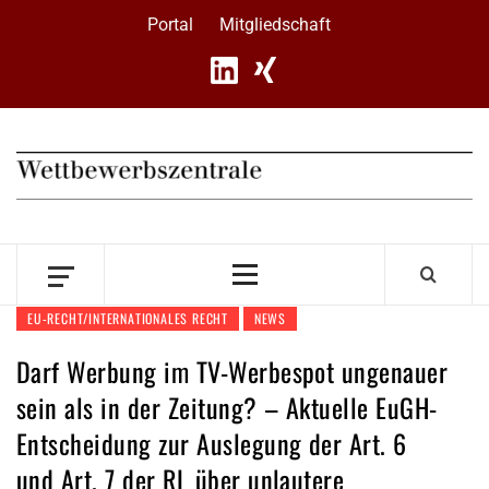
Skip
Portal
Mitgliedschaft
to
content
Primary
Menu
EU-RECHT/INTERNATIONALES RECHT
NEWS
Darf Werbung im TV-Werbespot ungenauer
sein als in der Zeitung? – Aktuelle EuGH-
Entscheidung zur Auslegung der Art. 6
und Art. 7 der RL über unlautere