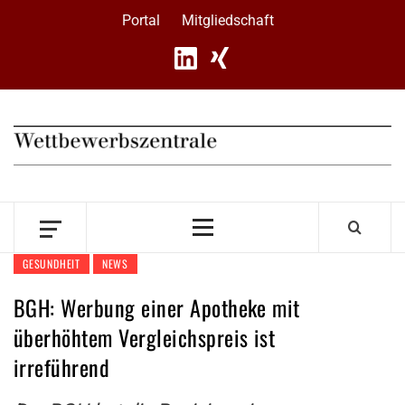
Skip
Portal
Mitgliedschaft
to
content
Primary
Menu
GESUNDHEIT
NEWS
BGH: Werbung einer Apotheke mit
überhöhtem Vergleichspreis ist
irreführend