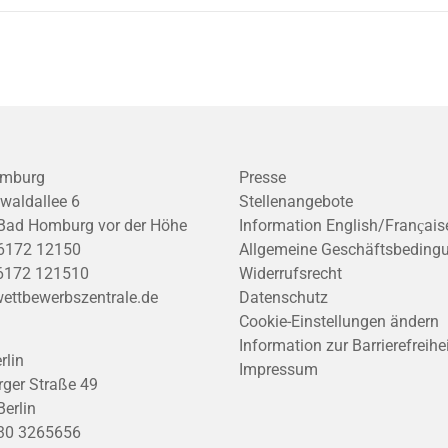
mburg
Presse
waldallee 6
Stellenangebote
Bad Homburg vor der Höhe
Information English/Franҫais
6172 12150
Allgemeine Geschäftsbeding
6172 121510
Widerrufsrecht
ettbewerbszentrale.de
Datenschutz
Cookie-Einstellungen ändern
Information zur Barrierefreihe
rlin
Impressum
ger Straße 49
erlin
30 3265656