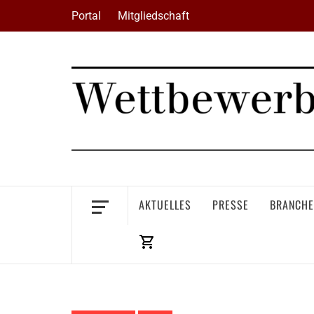
Skip
Portal
Mitgliedschaft
to
content
AKTUELLES
PRESSE
BRANCHE