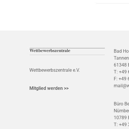
Bad Ho
Tannen
61348 
Wettbewerbszentrale e.V.
T:
+49 
F:
+49 
mail@w
Mitglied werden >>
Büro Be
Nürnber
10789 B
T:
+49 