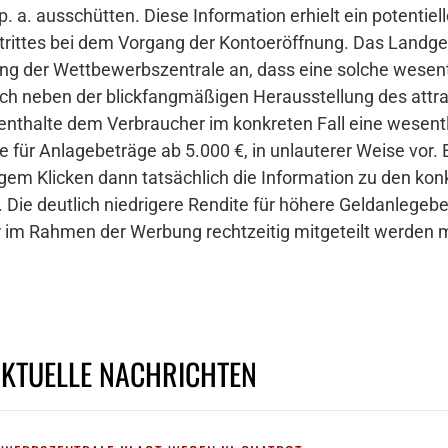
. a. ausschütten. Diese Information erhielt ein potentiel
uftrittes bei dem Vorgang der Kontoeröffnung. Das Land
sung der Wettbewerbszentrale an, dass eine solche wesen
ch neben der blickfangmäßigen Herausstellung des attra
enthalte dem Verbraucher im konkreten Fall eine wesentl
 für Anlagebeträge ab 5.000 €, in unlauterer Weise vor. E
gem Klicken dann tatsächlich die Information zu den ko
 Die deutlich niedrigere Rendite für höhere Geldanlegeb
r im Rahmen der Werbung rechtzeitig mitgeteilt werden 
AKTUELLE NACHRICHTEN