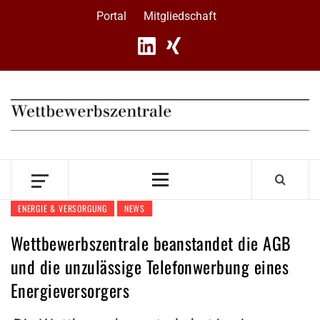
Skip
Portal
Mitgliedschaft
to
content
Primary
Menu
ENERGIE & VERSORGUNG
NEWS
Wettbewerbszentrale beanstandet die AGB
und die unzulässige Telefonwerbung eines
Energieversorgers