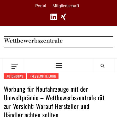
Skip
Portal
Mitgliedschaft
to
content
Primary
Menu
AUTOMOTIVE
PRESSEMITTEILUNG
Werbung für Neufahrzeuge mit der
Umweltprämie – Wettbewerbszentrale rät
zur Vorsicht: Worauf Hersteller und
Händler achten sollten