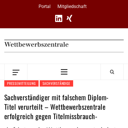
Skip
Portal
Mitgliedschaft
to
content
Primary
Menu
PRESSEMITTEILUNG
SACHVERSTÄNDIGE
Sachverständiger mit falschem Diplom-
Titel verurteilt – Wettbewerbszentrale
erfolgreich gegen Titelmissbrauch-