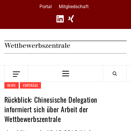
Skip
Portal
Mitgliedschaft
to
content
Primary
Menu
NEWS
VORTRÄGE
Rückblick: Chinesische Delegation
informiert sich über Arbeit der
Wettbewerbszentrale