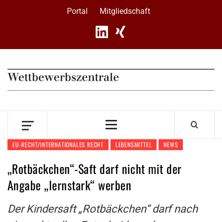
Skip
Portal
Mitgliedschaft
to
content
Primary
Menu
EU-RECHT/INTERNATIONALES RECHT
LEBENSMITTEL
NEWS
„Rotbäckchen“-Saft darf nicht mit der
Angabe „lernstark“ werben
Der Kindersaft „Rotbäckchen“ darf nach