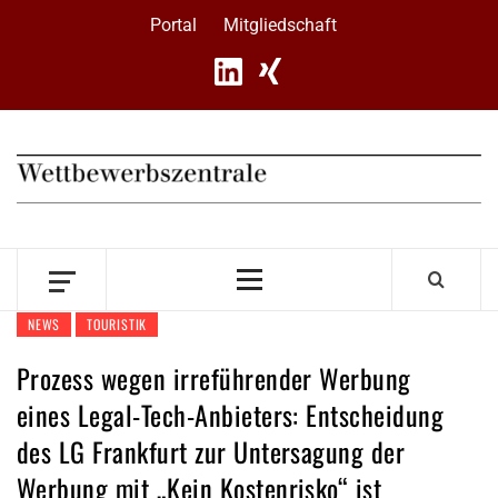
Skip
Portal
Mitgliedschaft
to
content
Primary
Menu
NEWS
TOURISTIK
Prozess wegen irreführender Werbung
eines Legal-Tech-Anbieters: Entscheidung
des LG Frankfurt zur Untersagung der
Werbung mit „Kein Kostenrisko“ ist