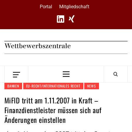
Skip
Portal
Mitgliedschaft
to
content
Primary
Menu
BANKEN
EU-RECHT/INTERNATIONALES RECHT
NEWS
MiFID tritt am 1.11.2007 in Kraft –
Finanzdienstleister müssen sich auf
Änderungen einstellen