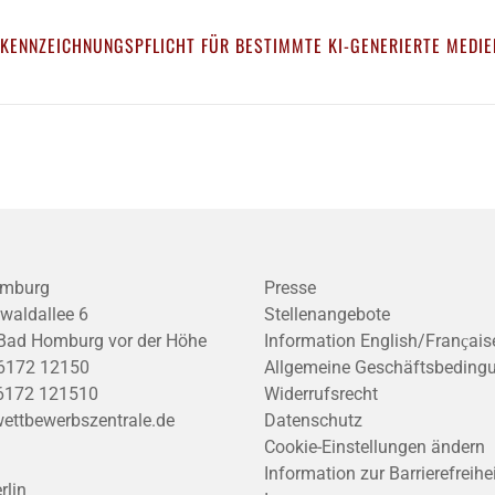
 KENNZEICHNUNGSPFLICHT FÜR BESTIMMTE KI-GENERIERTE MEDIE
mburg
Presse
waldallee 6
Stellenangebote
Bad Homburg vor der Höhe
Information English/Franҫais
6172 12150
Allgemeine Geschäftsbeding
6172 121510
Widerrufsrecht
ettbewerbszentrale.de
Datenschutz
Cookie-Einstellungen ändern
Information zur Barrierefreihe
rlin