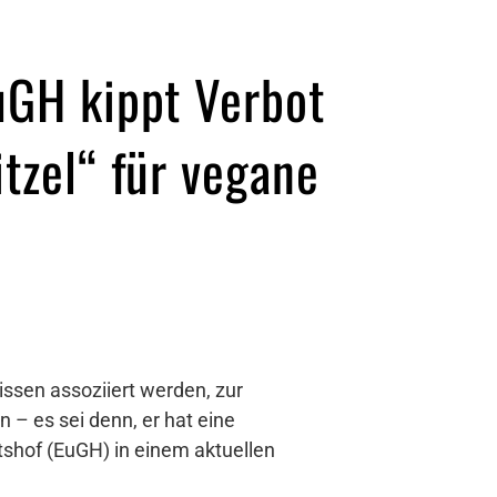
uGH kippt Verbot
tzel“ für vegane
nissen assoziiert werden, zur
 – es sei denn, er hat eine
tshof (EuGH) in einem aktuellen