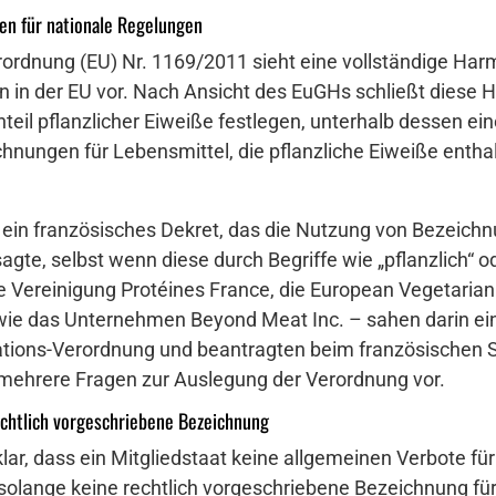
en für nationale Regelungen
ordnung (EU) Nr. 1169/2011 sieht eine vollständige Harm
 in der EU vor. Nach Ansicht des EuGHs schließt diese 
il pflanzlicher Eiweiße festlegen, unterhalb dessen ei
hnungen für Lebensmittel, die pflanzliche Eiweiße enthalt
ein französisches Dekret, das die Nutzung von Bezeichn
sagte, selbst wenn diese durch Begriffe wie „pflanzlich“ 
e Vereinigung Protéines France, die European Vegetarian
wie das Unternehmen Beyond Meat Inc. – sahen darin ei
ions-Verordnung und beantragten beim französischen Sta
 mehrere Fragen zur Auslegung der Verordnung vor.
chtlich vorgeschriebene Bezeichnung
 klar, dass ein Mitgliedstaat keine allgemeinen Verbote f
lange keine rechtlich vorgeschriebene Bezeichnung für 