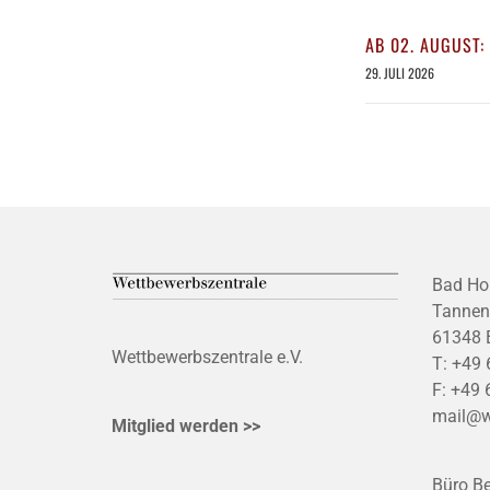
AB 02. AUGUST:
29. JULI 2026
Bad Ho
Tannen
61348 
Wettbewerbszentrale e.V.
T:
+49 
F:
+49 
mail@w
Mitglied werden >>
Büro Be