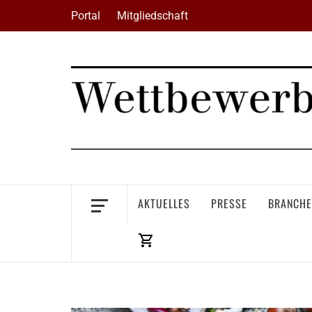
Skip
Portal
Mitgliedschaft
to
content
AKTUELLES
PRESSE
BRANCHE