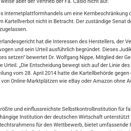
weise aber der Vertrieb der Fa. Casio nicht auf.
es Internetplattformhandels um eine Kernbeschränkung
 Kartellverbot nicht in Betracht. Der zuständige Senat d
zugelassen.
rlandesgericht hat die Interessen des Herstellers, der V
en und sein Urteil ausführlich begründet. Dieses Judik
s setzen“ bewertet Dr. Wolfgang Nippe, Mitglied der G
 Urteil. „Die Entscheidung bewegt sich auf der Linie des 
eilung vom 28. April 2014 hatte die Kartellbehörde gegen
g von Online-Marktplätzen wie eBay oder Amazon ohne 
rößte und einflussreichste Selbstkontrollinstitution für f
ngige Institution der deutschen Wirtschaft unterstützt 
 Rechtsrahmens für den Wettbewerb, bietet umfassende 