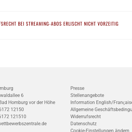
SRECHT BEI STREAMING-ABOS ERLISCHT NICHT VORZEITIG
mburg
Presse
waldallee 6
Stellenangebote
Bad Homburg vor der Höhe
Information English/Franҫais
6172 12150
Allgemeine Geschäftsbeding
6172 121510
Widerrufsrecht
ettbewerbszentrale.de
Datenschutz
Cookie-Einstellungen ändern