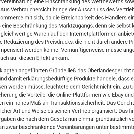
rvereinbarung eine Einschränkung des Wettbewerbs sow
. Aus Verbrauchersicht bringe der Ausschluss des Vertrie
mmerce mit sich, da die Erreichbarkeit des Händlers ein
 eine Beschränkung des Marktzugangs, denn sie selbst k
gleichwertige Waren auf den Internetplattformen anbiete
Reduzierung des Preisdrucks, die nicht durch andere Pre
ompensiert werden könne. Vernünftigerweise müsse a
uch auf diesen Effekt ankam.
klagten angeführten Gründe ließ das Oberlandesgericht n
d damit erklärungsbedürftige Produkte handele, dass e
en werden müsse, leuchtete dem Gericht nicht ein. Zu Un
cherung die Vorteile, die Online-Plattformen wie Ebay u
en ein hohes Maß an Transaktionssicherheit. Das Gericht
elcher Art und Weise es seinen Vertrieb organsiert. Das f
aben die nach dem Gesetz nun einmal grundsätzlich ve
en zwar beschränkende Vereinbarungen unter bestimmte