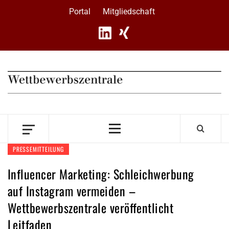
Skip
Portal
Mitgliedschaft
to
content
Primary
Menu
PRESSEMITTEILUNG
Influencer Marketing: Schleichwerbung
auf Instagram vermeiden –
Wettbewerbszentrale veröffentlicht
Leitfaden