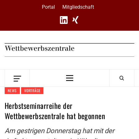
Skip
Portal
Mitgliedschaft
to
content
Primary
Menu
NEWS
VORTRÄGE
Herbstseminarreihe der
Wettbewerbszentrale hat begonnen
Am gestrigen Donnerstag hat mit der