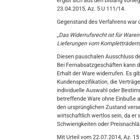
ergibt sich aus den bislang vorl
23.04.2015, Az. 5 U 111/14.
Gegenstand des Verfahrens war di
„Das Widerrufsrecht ist für Waren
Lieferungen vom Kompletträdern, d
Diesen pauschalen Ausschluss de
Bei Fernabsatzgeschäften kann d
Erhalt der Ware widerrufen. Es gi
Kundenspezifikation, die Verträge 
individuelle Auswahl oder Bestimm
betreffende Ware ohne Einbuße an
den ursprünglichen Zustand vers
wirtschaftlich wertlos sein, da e
Schwierigkeiten oder Preisnachl
Mit Urteil vom 22.07.2014, Az. 15