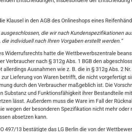
iegenden Entscheidungen, insbesondere der Entscheidung d
e Klausel in den AGB des Onlineshops eines Reifenhändl
 ausgeschlossen, die wir nach Kundenspezifikationen ausf
ie individuell nach Ihren Vorgaben erstellt werden.“
s Widerrufsrechts hatte die Wettbewerbszentrale beans
er Verbraucher nach § 312g Abs. 1 BGB den abgeschloss
bt allerdings Ausnahmen wie z. B. die in § 312g Abs. 2 Nr
zur Lieferung von Waren betrifft, die nicht vorgefertigt s
ung durch den Verbraucher maßgeblich ist. Die Vorschrift
 Substanz und Funktionsfähigkeit ihrer Bestandteile m
etzen lässt. Außerdem muss die Ware im Fall der Rückn
r sie wegen der besonderen Spezifikation nicht mehr oder
ässen absetzen kann.
 O 497/13 bestätigte das LG Berlin die von der Wettbewe