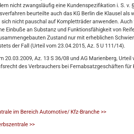
rn nicht zwangsläufig eine Kundenspezifikation i. S. v. §
erfahren beurteilte auch das KG Berlin die Klausel als 
e sich nicht pauschal auf Kompletträder anwenden. Auch
 Einbuße an Substanz und Funktionsfähigkeit von Reif
zusammengebauten Zustand nur mit erheblichen Schwieri
 stets der Fall (Urteil vom 23.04.2015, Az. 5 U 111/14).
m 20.03.2009, Az. 13 S 36/08 und AG Marienberg, Urteil
rufsrecht des Verbrauchers bei Fernabsatzgeschäften für
trale im Bereich Automotive/ Kfz-Branche >>
rbszentrale >>