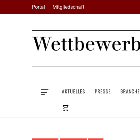
Skip
Portal
Mitgliedschaft
to
content
AKTUELLES
PRESSE
BRANCHE