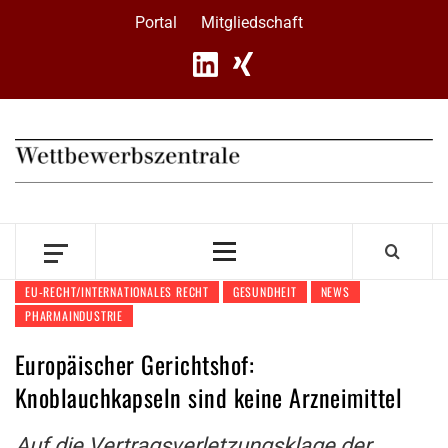
Skip
Portal
Mitgliedschaft
to
content
Primary
Menu
EU-RECHT/INTERNATIONALES RECHT
GESUNDHEIT
NEWS
PHARMAINDUSTRIE
Europäischer Gerichtshof:
Knoblauchkapseln sind keine Arzneimittel
Auf die Vertragsverletzungsklage der