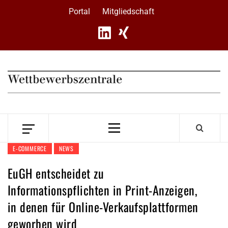
Skip
Portal
Mitgliedschaft
to
content
Primary
Menu
E-COMMERCE
NEWS
EuGH entscheidet zu
Informationspflichten in Print-Anzeigen,
in denen für Online-Verkaufsplattformen
geworben wird