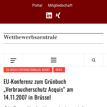
Skip
Portal
Mitgliedschaft
to
content
Primary
Menu
EU-RECHT/INTERNATIONALES RECHT
NEWS
EU-Konferenz zum Grünbuch
„Verbraucherschutz Acquis“ am
14.11.2007 in Brüssel