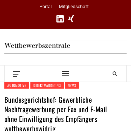
Skip
Portal
Mitgliedschaft
to
content
Primary
Menu
AUTOMOTIVE
DIREKTMARKETING
NEWS
Bundesgerichtshof: Gewerbliche
Nachfragewerbung per Fax und E-Mail
ohne Einwilligung des Empfängers
wettbewerbswidrig