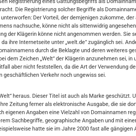
loßen Registrierung eines Gattungsbegriffs als Domainn
Betracht. Die Registrierung solcher Begriffe als Domainn
ät unterworfen: Der Vorteil, der demjenigen zukomme, der 
ns nachsuche, könne nicht als sittenwidrig angesehen
ung der Klägerin könne nicht angenommen werden. Sie 
da ihre Internetseite unter „welt.de“ zugänglich sei. Ande
Domainnamens durch die Beklagte und deren weiteres ges
bei dem Zeichen „Welt“ der Klägerin anzunehmen sei, in 
tfall aber nicht feststellen, da die Art der Verwendung de
 geschäftlichen Verkehr noch ungewiss sei.
e Welt“ heraus. Dieser Titel ist auch als Marke geschüt
 ihre Zeitung ferner als elektronische Ausgabe, die sie dor
ch eigenen Angaben eine Vielzahl von Domainnamen regist
erem Sachbegriffe, geographische Angaben und mit ein
pielsweise hatte sie im Jahre 2000 fast alle gängigen 