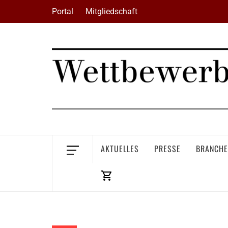
Skip
Portal
Mitgliedschaft
to
content
AKTUELLES
PRESSE
BRANCHE