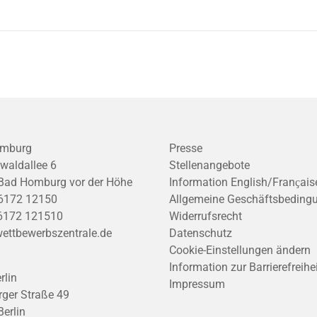
mburg
Presse
waldallee 6
Stellenangebote
Bad Homburg vor der Höhe
Information English/Franҫais
6172 12150
Allgemeine Geschäftsbeding
6172 121510
Widerrufsrecht
ettbewerbszentrale.de
Datenschutz
Cookie-Einstellungen ändern
Information zur Barrierefreihe
rlin
Impressum
ger Straße 49
erlin