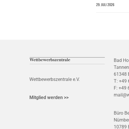
29. JULI 2026
Bad Ho
Tannen
61348 
Wettbewerbszentrale e.V.
T:
+49 
F:
+49 
mail@w
Mitglied werden >>
Büro Be
Nürnber
10789 B