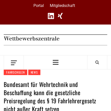
Skip
Portal
Mitgliedschaft
to
content
Primary
Menu
FAHRSCHULEN
NEWS
Bundesamt für Wehrtechnik und
Beschaffung kann die gesetzliche
Preisregelung des § 19 Fahrlehrergesetz
nicht außer Kraft setzen