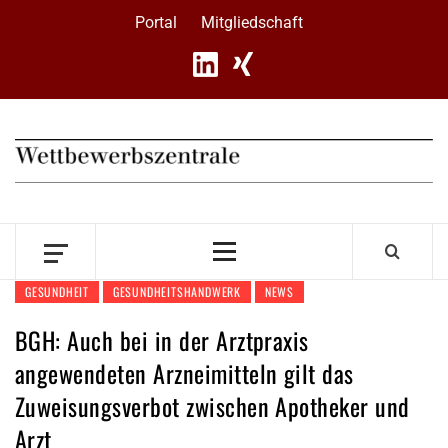
Skip
Portal
Mitgliedschaft
to
content
Primary
Menu
GESUNDHEIT
GESUNDHEITSHANDWERK
NEWS
BGH: Auch bei in der Arztpraxis
angewendeten Arzneimitteln gilt das
Zuweisungsverbot zwischen Apotheker und
Arzt