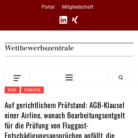
Skip
Portal
Mitgliedschaft
to
content
Primary
Menu
NEWS
TOURISTIK
Auf gerichtlichem Prüfstand: AGB-Klausel
einer Airline, wonach Bearbeitungsentgelt
für die Prüfung von Fluggast-
Entschädigungsansprüchen anfällt, die