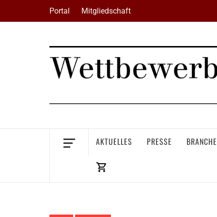
Skip
Portal
Mitgliedschaft
to
content
AKTUELLES
PRESSE
BRANCHE