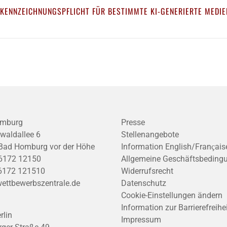
 KENNZEICHNUNGSPFLICHT FÜR BESTIMMTE KI-GENERIERTE MEDIE
mburg
Presse
waldallee 6
Stellenangebote
Bad Homburg vor der Höhe
Information English/Franҫais
6172 12150
Allgemeine Geschäftsbeding
6172 121510
Widerrufsrecht
ettbewerbszentrale.de
Datenschutz
Cookie-Einstellungen ändern
Information zur Barrierefreihe
rlin
Impressum