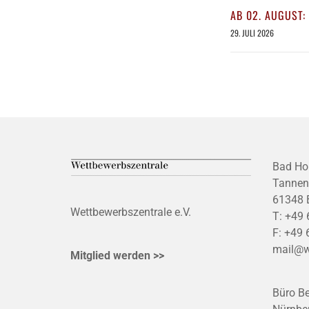
AB 02. AUGUST:
29. JULI 2026
Bad Ho
Tannen
61348 
Wettbewerbszentrale e.V.
T:
+49 
F:
+49 
mail@w
Mitglied werden >>
Büro Be