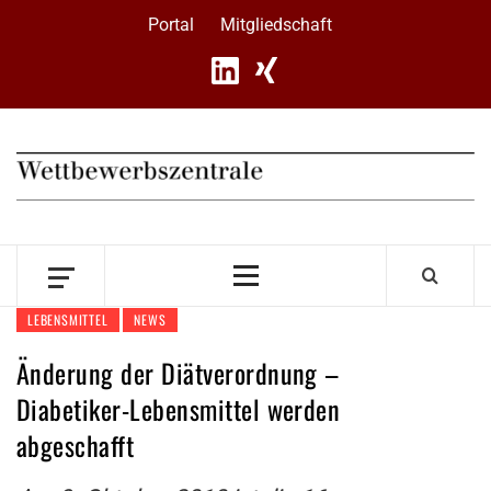
Skip
Portal
Mitgliedschaft
to
content
Primary
Menu
LEBENSMITTEL
NEWS
Änderung der Diätverordnung –
Diabetiker-Lebensmittel werden
abgeschafft