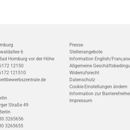
mburg
Presse
waldallee 6
Stellenangebote
Bad Homburg vor der Höhe
Information English/Franҫais
6172 12150
Allgemeine Geschäftsbeding
6172 121510
Widerrufsrecht
ettbewerbszentrale.de
Datenschutz
Cookie-Einstellungen ändern
Information zur Barrierefreihe
rlin
Impressum
ger Straße 49
erlin
30 3265656
30 3265655