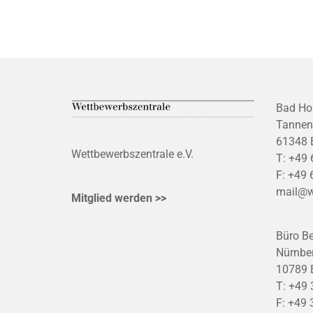
Bad Ho
Tannen
61348 
Wettbewerbszentrale e.V.
T:
+49 
F:
+49 
mail@w
Mitglied werden >>
Büro Be
Nürnber
10789 B
T:
+49 
F:
+49 