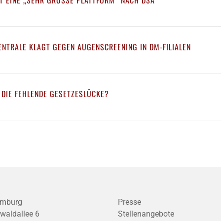
T EINE „SEHR GROSSE PLATTFORM“ NACH DSA
NTRALE KLAGT GEGEN AUGENSCREENING IN DM-FILIALEN
 DIE FEHLENDE GESETZESLÜCKE?
mburg
Presse
waldallee 6
Stellenangebote