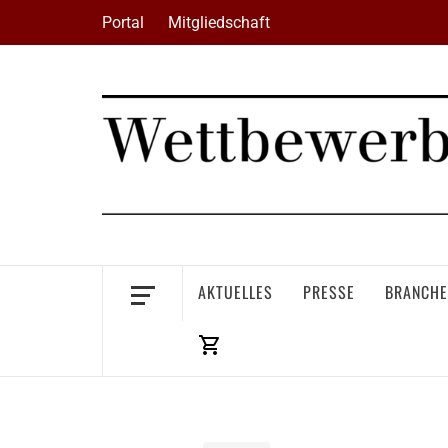
Skip
Portal
Mitgliedschaft
to
content
AKTUELLES
PRESSE
BRANCHE