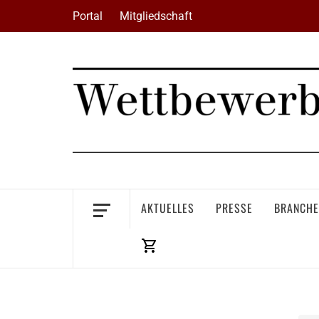
Skip
Portal
Mitgliedschaft
to
content
AKTUELLES
PRESSE
BRANCHE