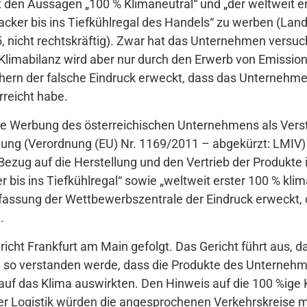
t den Aussagen „100 % Klimaneutral“ und „der weltweit er
lacker bis ins Tiefkühlregal des Handels“ zu werben (Land
, nicht rechtskräftig). Zwar hat das Unternehmen versu
 Klimabilanz wird aber nur durch den Erwerb von Emission
rn der falsche Eindruck erweckt, dass das Unternehmen 
reicht habe.
ie Werbung des österreichischen Unternehmens als Verst
ung (Verordnung (EU) Nr. 1169/2011 – abgekürzt: LMIV) 
zug auf die Herstellung und den Vertrieb der Produkte in 
bis ins Tiefkühlregal“ sowie „weltweit erster 100 % klim
ffassung der Wettbewerbszentrale der Eindruck erweckt, d
.
richt Frankfurt am Main gefolgt. Das Gericht führt aus, 
so verstanden werde, dass die Produkte des Unternehme
h auf das Klima auswirkten. Den Hinweis auf die 100 %ige
der Logistik würden die angesprochenen Verkehrskreise mi