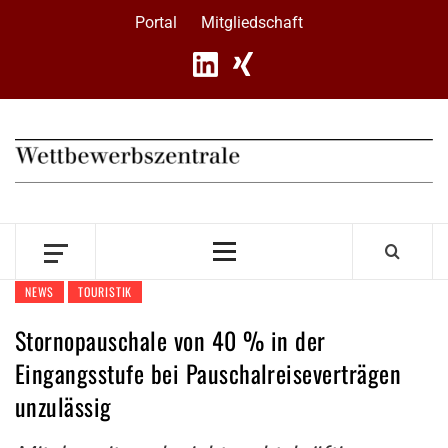
Skip
Portal
Mitgliedschaft
to
content
Primary
Menu
NEWS
TOURISTIK
Stornopauschale von 40 % in der
Eingangsstufe bei Pauschalreiseverträgen
unzulässig