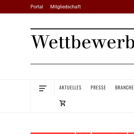
Skip
Portal
Mitgliedschaft
to
content
AKTUELLES
PRESSE
BRANCHE