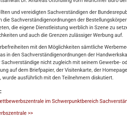
tsanwalt Dr. Andreas Ottofülling vom Münchner Büro de
tellten und vereidigten Sachverständigen der Bundesrepub
en die Sachverständigenordnungen der Bestellungskörpe
eten, die eigene Dienstleistung werblich in Szene zu set
chkeiten und auch die Grenzen zulässiger Werbung auf.
Werbefreiheiten mit den Möglichkeiten sämtliche Werbeme
das in den Sachverständigenordnungen der Handwerksk
 Sachverständige nicht zugleich mit seinem Gewerbe- o
ng auf dem Briefpapier, der Visitenkarte, der Homepage,
wurde ausführlich mit den Teilnehmern diskutiert.
:
 Wettbewerbszentrale im Schwerpunktbereich Sachverstä
rbszentrale >>