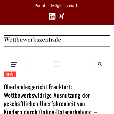
Skip
Portal
Mitgliedschaft
to
content
Primary
Menu
NEWS
Oberlandesgericht Frankfurt:
Wettbewerbswidrige Ausnutzung der
geschäftlichen Unerfahrenheit von
Kindern durch Online-Datenerhebung –