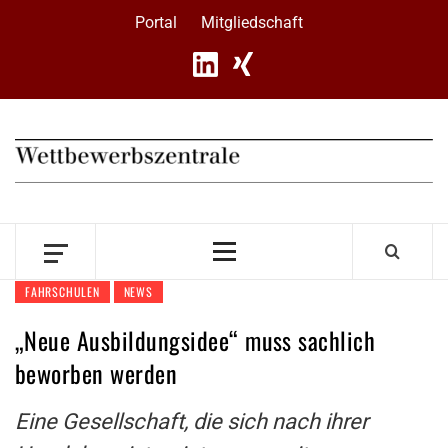
Skip
Portal
Mitgliedschaft
to
content
Primary
Menu
FAHRSCHULEN
NEWS
„Neue Ausbildungsidee“ muss sachlich
beworben werden
Eine Gesellschaft, die sich nach ihrer