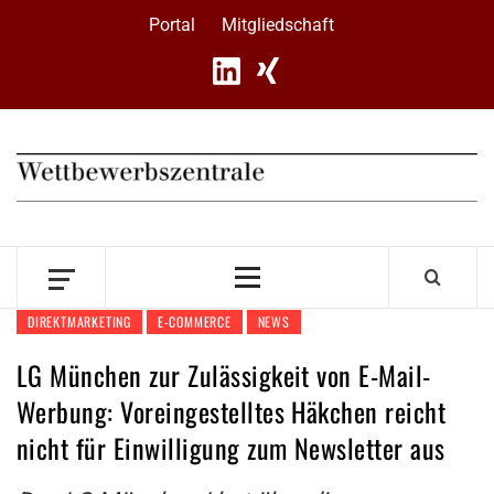
Skip
Portal
Mitgliedschaft
to
content
Primary
Menu
DIREKTMARKETING
E-COMMERCE
NEWS
LG München zur Zulässigkeit von E-Mail-
Werbung: Voreingestelltes Häkchen reicht
nicht für Einwilligung zum Newsletter aus